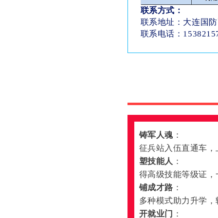
联系方式：
联系地址：大连国防
联系电话：1538215
铸
军
人
魂
：
征
兵
站
入
伍
直
通
车
，
塑
技
能
人
：
得
高
级
技
能
等
级
证
，
铺
成
才
路
：
多
种
模
式
助
力
升
学
，
开
就
业
门
：