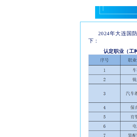
提高教育教学质量
2024年大连
下：
认定职业（工种