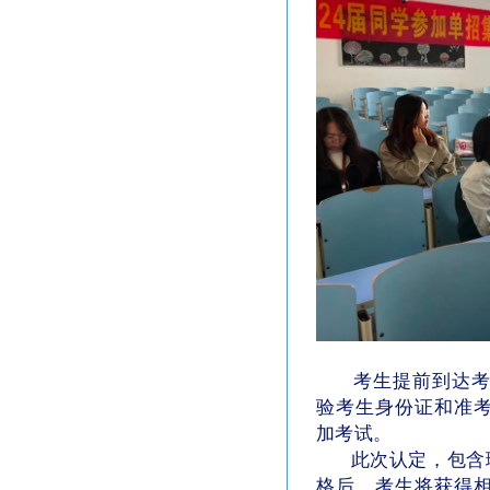
考生提前到达
验考生身份证和准
加考试。
此次认定，包含
格后，考生将获得