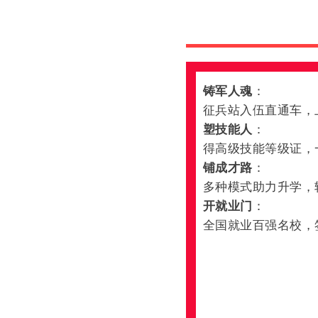
铸
军
人
魂
：
征
兵
站
入
伍
直
通
车
，
塑
技
能
人
：
得
高
级
技
能
等
级
证
，
铺
成
才
路
：
多
种
模
式
助
力
升
学
，
开
就
业
门
：
全
国
就
业
百
强
名
校
，