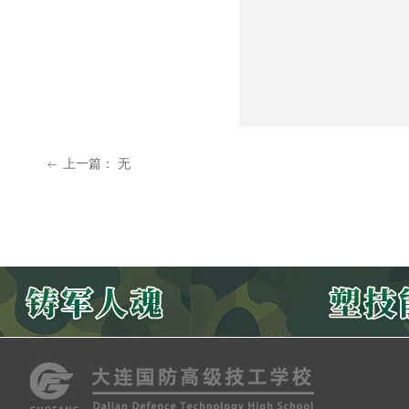
上一篇：
无
ꂃ